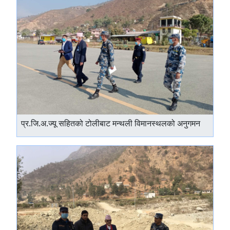
प्र.जि.अ.ज्यू सहितको टोलीबाट मन्थली विमानस्थलको अनुगमन