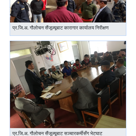
प्र.जि.अ. गौलोचन सैंजूज्यूबाट कारागार कार्यालय निरीक्षण
प्र.जि.अ. गौलोचन सैंजूज्यूबाट सञ्चारकर्मीसँग भेटघाट