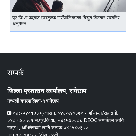
प्र.जि.अ.ज्यूबाट उमाकुण्ड गाउँपालिकाको विद्युत विस्तार सम्बन्धि
अनुगमन
सम्पर्क
जिल्ला प्रशासन कार्यालय, रामेछाप
मन्थली नगरपालिका-१ रामेछाप
०४८-५४०१३३ प्रशासन, ०४८-५४०३७० नागरिकता/राहदानी,
०४८-५४०५०१ स.प्र.जि.अ., ०४८५४००८८-DEOC सम्पर्कका लागि
मात्र।, अभिलेखको लागि सम्पर्क ०४८५४०३७०
१६६०४८५४८८८ (टोल - फ्री)