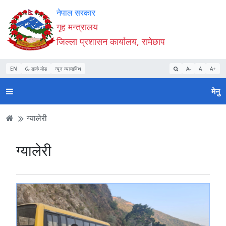
Accessibility
मुख्य
मुख्य
वेबसाइट
नेपाल सरकार
Mode
सामाग्री
नेभिगेसन
खोजमा
गृह मन्त्रालय
सुरु
पढ्नुहाेस्
पढ्नुहाेस्
जानुहोस्
जिल्ला प्रशासन कार्यालय, रामेछाप
गर्नुहोस्
EN
डार्क मोड
न्यून व्यान्डविथ
A-
A
A+
मेनु
ग्यालेरी
ग्यालेरी