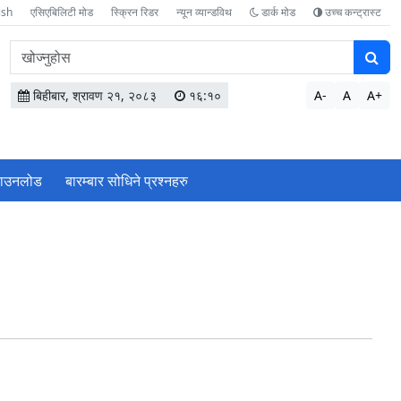
ish
एसिएबिलिटी मोड
स्क्रिन रिडर
न्यून व्यान्डविथ
डार्क मोड
उच्च कन्ट्रास्ट
वेबसाइटमा
सामग्री
खोज्नुहोस
बिहीबार, श्रावण २१, २०८३
१६:१०
A-
A
A+
ाउनलोड
बारम्बार सोधिने प्रश्‍नहरु