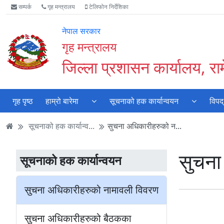
Accessibility
मुख्य
मुख्य
वेबसाइट
सम्पर्क
गृह मन्त्रालय
टेलिफोन निर्देशिका
Mode
सामाग्री
नेभिगेसन
खोजमा
सुरु
पढ्नुहाेस्
पढ्नुहाेस्
जानुहोस्
नेपाल सरकार
गर्नुहोस्
गृह मन्त्रालय
जिल्ला प्रशासन कार्यालय, रा
गृह पृष्ठ
हाम्रो बारेमा
सूचनाको हक कार्यान्वयन
विपद्
सूचनाको हक कार्यान्व...
सुचना अधिकारीहरुको न...
सुचना
सूचनाको हक कार्यान्वयन
सुचना अधिकारीहरुको नामावली विवरण
सुचना अधिकारीहरुको बैठकका