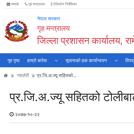
Accessibility
मुख्य
मुख्य
वेबसाइट
सम्पर्क
गृह मन्त्रालय
टेलिफोन निर्देशिका
Mode
सामाग्री
नेभिगेसन
खोजमा
सुरु
पढ्नुहाेस्
पढ्नुहाेस्
जानुहोस्
नेपाल सरकार
गर्नुहोस्
गृह मन्त्रालय
जिल्ला प्रशासन कार्यालय, रा
गृह पृष्ठ
हाम्रो बारेमा
सूचनाको हक कार्यान्वयन
विपद्
ग्यालेरी
प्र.जि.अ.ज्यू सहितको...
प्र.जि.अ.ज्यू सहितको टोली
२०७७-१०-२२