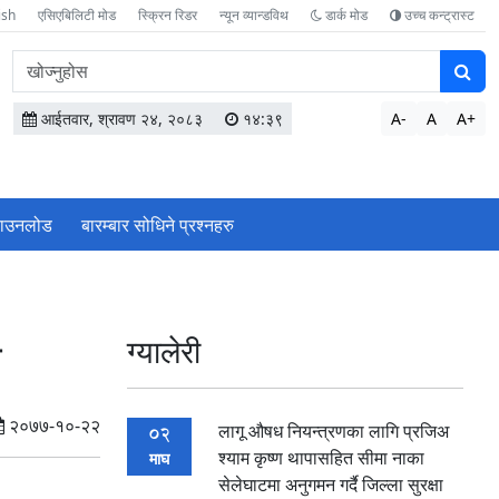
ish
एसिएबिलिटी मोड
स्क्रिन रिडर
न्यून व्यान्डविथ
डार्क मोड
उच्च कन्ट्रास्ट
वेबसाइटमा
सामग्री
खोज्नुहोस
आईतवार, श्रावण २४, २०८३
१४:३९
A-
A
A+
ाउनलोड
बारम्बार सोधिने प्रश्‍नहरु
न
ग्यालेरी
२०७७-१०-२२
लागू औषध नियन्त्रणका लागि प्रजिअ
02
श्याम कृष्ण थापासहित सीमा नाका
माघ
सेलेघाटमा अनुगमन गर्दै जिल्ला सुरक्षा