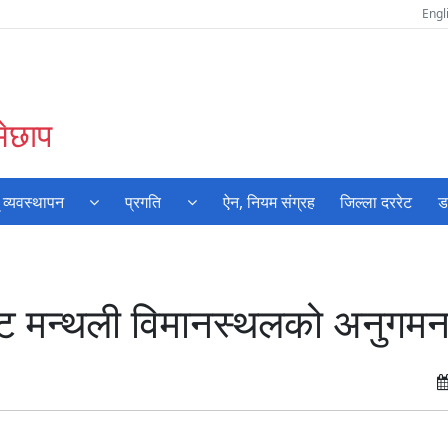
Engl
मेछाप
 व्यवस्थापन
प्रगति
ऐन, नियम संग्रह
जिल्ला दररेट
ड
बाट मन्थली विमानस्थलको अनुगम