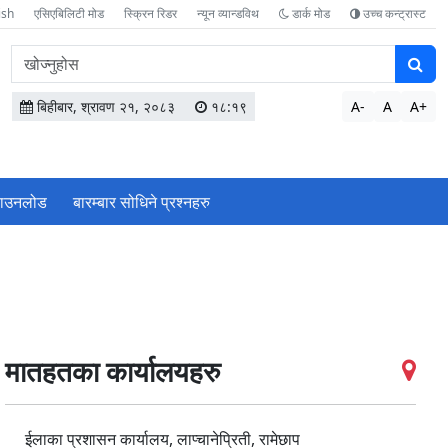
ish
एसिएबिलिटी मोड
स्क्रिन रिडर
न्यून व्यान्डविथ
डार्क मोड
उच्च कन्ट्रास्ट
वेबसाइटमा
सामग्री
खोज्नुहोस
बिहीबार, श्रावण २१, २०८३
१८:१९
A-
A
A+
ाउनलोड
बारम्बार सोधिने प्रश्‍नहरु
मातहतका कार्यालयहरु
ईलाका प्रशासन कार्यालय, लाप्चानेप्रिती, रामेछाप