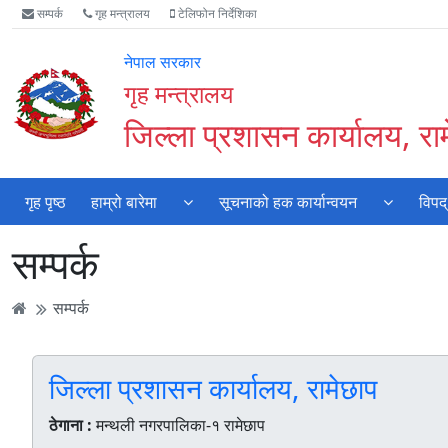
Accessibility
मुख्य
मुख्य
वेबसाइट
सम्पर्क
गृह मन्त्रालय
टेलिफोन निर्देशिका
Mode
सामाग्री
नेभिगेसन
खोजमा
सुरु
पढ्नुहाेस्
पढ्नुहाेस्
जानुहोस्
नेपाल सरकार
गर्नुहोस्
गृह मन्त्रालय
जिल्ला प्रशासन कार्यालय, रा
गृह पृष्ठ
हाम्रो बारेमा
सूचनाको हक कार्यान्वयन
विपद्
सम्पर्क
सम्पर्क
जिल्ला प्रशासन कार्यालय, रामेछाप
ठेगाना :
मन्थली नगरपालिका-१ रामेछाप