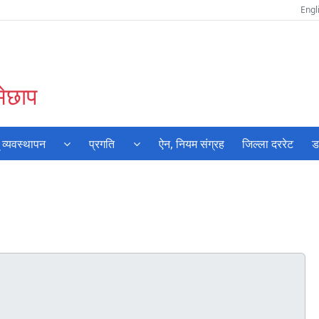
Engl
मेछाप
 व्यवस्थापन
प्रगति
ऐन, नियम संग्रह
जिल्ला दररेट
ड