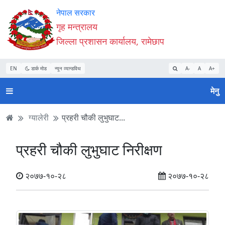
Accessibility
मुख्य
मुख्य
वेबसाइट
नेपाल सरकार
Mode
सामाग्री
नेभिगेसन
खोजमा
गृह मन्त्रालय
सुरु
पढ्नुहाेस्
पढ्नुहाेस्
जानुहोस्
जिल्ला प्रशासन कार्यालय, रामेछाप
गर्नुहोस्
EN
डार्क मोड
न्यून व्यान्डविथ
A-
A
A+
मेनु
ग्यालेरी
प्रहरी चौकी लुभुघाट...
प्रहरी चौकी लुभुघाट निरीक्षण
२०७७-१०-२८
२०७७-१०-२८