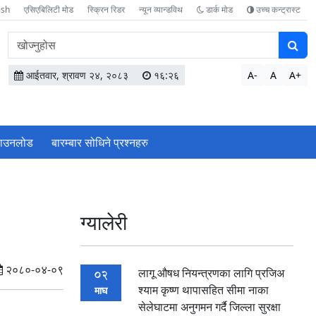
ish
एसिएबिलिटी मोड
स्क्रिन रिडर
न्यून व्यान्डविथ
डार्क मोड
उच्च कन्ट्रास्ट
वेबसाइटमा
सामग्री
खोज्नुहोस
आईतवार, श्रावण २४, २०८३
१६:२६
A-
A
A+
ाउनलोड
बारम्बार सोधिने प्रश्‍नहरु
ग्यालेरी
२०८०-०४-०९
लागू औषध नियन्त्रणका लागि प्रजिअ
02
श्याम कृष्ण थापासहित सीमा नाका
माघ
सेलेघाटमा अनुगमन गर्दै जिल्ला सुरक्षा