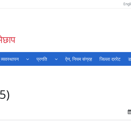
Engl
मेछाप
 व्यवस्थापन
प्रगति
ऐन, नियम संग्रह
जिल्ला दररेट
ड
5)