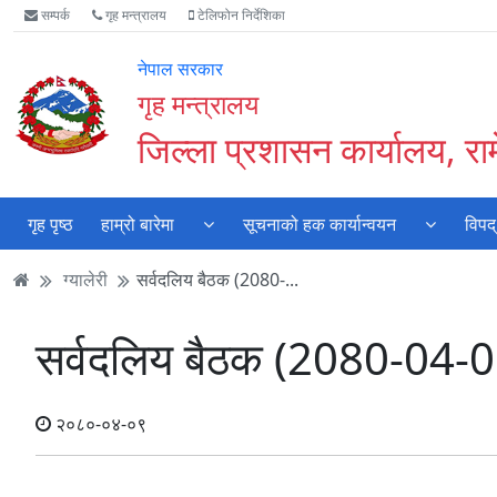
Accessibility
मुख्य
मुख्य
वेबसाइट
सम्पर्क
गृह मन्त्रालय
टेलिफोन निर्देशिका
Mode
सामाग्री
नेभिगेसन
खोजमा
सुरु
पढ्नुहाेस्
पढ्नुहाेस्
जानुहोस्
नेपाल सरकार
गर्नुहोस्
गृह मन्त्रालय
जिल्ला प्रशासन कार्यालय, रा
गृह पृष्ठ
हाम्रो बारेमा
सूचनाको हक कार्यान्वयन
विपद्
ग्यालेरी
सर्वदलिय बैठक (2080-...
सर्वदलिय बैठक (2080-04-0
२०८०-०४-०९