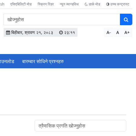
ish
एसिएबिलिटी मोड
स्क्रिन रिडर
न्यून व्यान्डविथ
डार्क मोड
उच्च कन्ट्रास्ट
वेबसाइटमा
सामग्री
खोज्नुहोस
बिहीबार, श्रावण २१, २०८३
२३:११
A-
A
A+
ाउनलोड
बारम्बार सोधिने प्रश्‍नहरु