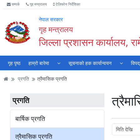
Accessibility
मुख्य
मुख्य
वेबसाइट
सम्पर्क
गृह मन्त्रालय
टेलिफोन निर्देशिका
Mode
सामाग्री
नेभिगेसन
खोजमा
सुरु
पढ्नुहाेस्
पढ्नुहाेस्
जानुहोस्
नेपाल सरकार
गर्नुहोस्
गृह मन्त्रालय
जिल्ला प्रशासन कार्यालय, रा
गृह पृष्ठ
हाम्रो बारेमा
सूचनाको हक कार्यान्वयन
विपद्
प्रगति
त्रैमासिक प्रगति
त्रैमा
प्रगति
बार्षिक प्रगति
त्रैमासिक प्रगति