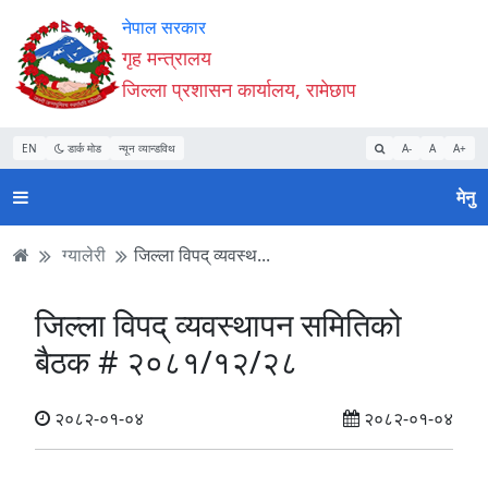
Accessibility
मुख्य
मुख्य
वेबसाइट
नेपाल सरकार
Mode
सामाग्री
नेभिगेसन
खोजमा
गृह मन्त्रालय
सुरु
पढ्नुहाेस्
पढ्नुहाेस्
जानुहोस्
जिल्ला प्रशासन कार्यालय, रामेछाप
गर्नुहोस्
EN
डार्क मोड
न्यून व्यान्डविथ
A-
A
A+
मेनु
ग्यालेरी
जिल्ला विपद् व्यवस्थ...
जिल्ला विपद् व्यवस्थापन समितिको
बैठक # २०८१/१२/२८
२०८२-०१-०४
२०८२-०१-०४