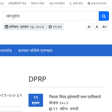
ish
एसिएबिलिटी मोड
स्क्रिन रिडर
न्यून व्यान्डविथ
डार्क मोड
उच्च कन्ट्रास्ट
वेबसाइटमा
सामग्री
खोज्नुहोस
शनिबार, श्रावण २३, २०८३
२१:३१
A-
A
A+
ाउनलोड
बारम्बार सोधिने प्रश्‍नहरु
DPRP
081-04-32
जिल्ला विपद् पूर्वतयारी तथा प्रतिकार्य
29
योजना २०८२
श्रवण
11 महिना अगाडी