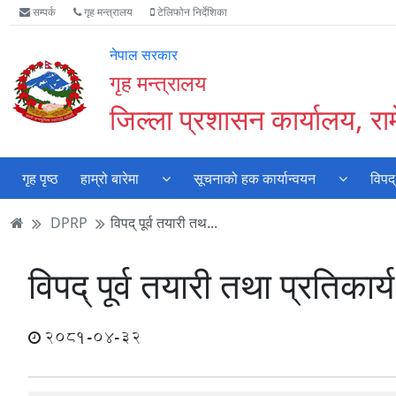
Accessibility
मुख्य
मुख्य
वेबसाइट
सम्पर्क
गृह मन्त्रालय
टेलिफोन निर्देशिका
Mode
सामाग्री
नेभिगेसन
खोजमा
सुरु
पढ्नुहाेस्
पढ्नुहाेस्
जानुहोस्
नेपाल सरकार
गर्नुहोस्
गृह मन्त्रालय
जिल्ला प्रशासन कार्यालय, रा
गृह पृष्ठ
हाम्रो बारेमा
सूचनाको हक कार्यान्वयन
विपद्
DPRP
विपद् पूर्व तयारी तथ...
विपद् पूर्व तयारी तथा प्रतिक
2081-04-32