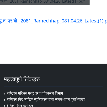
पू.त_प्र.यो._2081_Ramechhap_081.04.26_Latest(1).
महत्त्वपूर्ण लिंकहरु
राष्ट्रिय परिचय पत्र तथा पंजिकरण विभाग
राष्ट्रिय विद् जोखिम न्यूनिकरण तथा व्यवस्थापन प्राधिकरण
दैनिक विपद् बुलेटिन