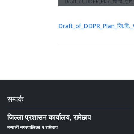
Draft_of_DDPR_Plan_जि.वि._
सम्पर्क
जिल्ला प्रशासन कार्यालय, रामेछाप
मन्थली नगरपालिका-१ रामेछाप