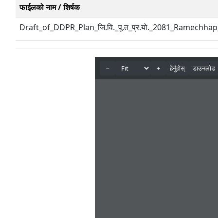
फाईलको नाम / शिर्षक
Draft_of_DDPR_Plan_जि.वि._पू.त_प्र.यो._2081_Ramechhap