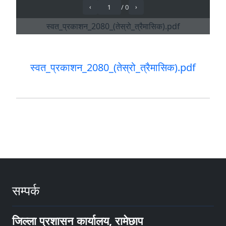
स्वत_प्रकाशन_2080_(तेस्रो_त्रैमासिक).pdf
सम्पर्क
जिल्ला प्रशासन कार्यालय, रामेछाप