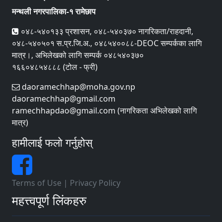
मन्थली नगरपालिका-१ रामेछाप
०४८-५४०१३३ प्रशासन, ०४८-५४०३७० नागरिकता/राहदानी,
०४८-५४०५०१ स.प्र.जि.अ., ०४८५४००८८-DEOC सम्पर्कका लागि
मात्र।, अभिलेखको लागि सम्पर्क ०४८५४०३७०
१६६०४८५४८८८ (टोल - फ्री)
daoramechhap@moha.gov.np
daoramechhap@gmail.com
ramechhapdao@gmail.com (नागरिकता अभिलेखको लागि
मात्र)
हामीलाई फलो गर्नुहोस्
Terms of Use
|
Privacy Policy
महत्त्वपूर्ण लिंकहरु