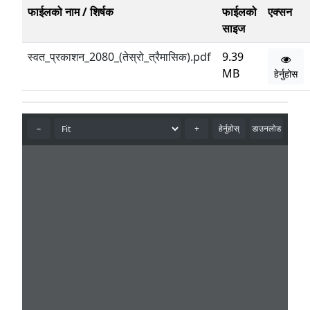
फाईलको नाम / शिर्षक
फाईलको
एक्सन
साइज
स्वत_प्रकाशन_2080_(तेस्रो_त्रैमासिक).pdf
9.39
MB
हेर्नुहोस