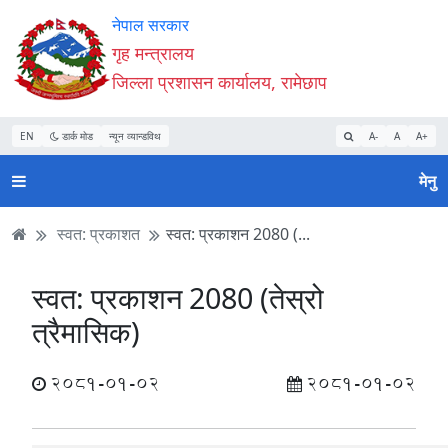
Accessibility
मुख्य
मुख्य
वेबसाइट
नेपाल सरकार
Mode
सामाग्री
नेभिगेसन
खोजमा
गृह मन्त्रालय
सुरु
पढ्नुहाेस्
पढ्नुहाेस्
जानुहोस्
जिल्ला प्रशासन कार्यालय, रामेछाप
गर्नुहोस्
EN
डार्क मोड
न्यून व्यान्डविथ
A-
A
A+
मेनु
स्वत: प्रकाशत
स्वत: प्रकाशन 2080 (...
स्वत: प्रकाशन 2080 (तेस्रो
त्रैमासिक)
2081-01-02
2081-01-02