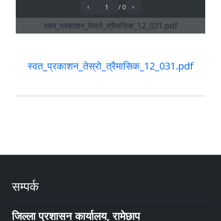
स्वत_प्रकाशन_तेस्रो_त्रैमासिक_12_031.pdf
सम्पर्क
जिल्ला प्रशासन कार्यालय, रामेछाप