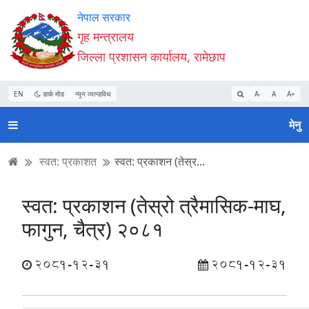
Accessibility
मुख्य
मुख्य
वेबसाइट
नेपाल सरकार
Mode
सामाग्री
नेभिगेसन
खोजमा
गृह मन्त्रालय
सुरु
पढ्नुहाेस्
पढ्नुहाेस्
जानुहोस्
जिल्ला प्रशासन कार्यालय, रामेछाप
गर्नुहोस्
EN
डार्क मोड
न्यून व्यान्डविथ
A-
A
A+
मेनु
स्वत: प्रकाशत
स्वत: प्रकाशन (तेस्र...
स्वत: प्रकाशन (तेस्रो त्रैमासिक-माघ,
फागुन, चैत्र) २०८१
2081-12-31
2081-12-31