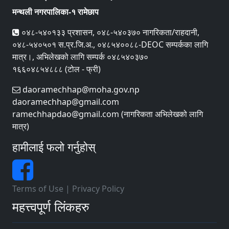
मन्थली नगरपालिका-१ रामेछाप
०४८-५४०१३३ प्रशासन, ०४८-५४०३७० नागरिकता/राहदानी,
०४८-५४०५०१ स.प्र.जि.अ., ०४८५४००८८-DEOC सम्पर्कका लागि
मात्र।, अभिलेखको लागि सम्पर्क ०४८५४०३७०
१६६०४८५४८८८ (टोल - फ्री)
daoramechhap@moha.gov.np
daoramechhap@gmail.com
ramechhapdao@gmail.com (नागरिकता अभिलेखको लागि
मात्र)
हामीलाई फलो गर्नुहोस्
Terms of Use
|
Privacy Policy
महत्त्वपूर्ण लिंकहरु