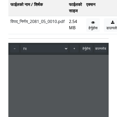
फाईलको नाम / शिर्षक
फाईलको
एक्सन
साइज
विपद_निर्णय_2081_05_0010.pdf
2.54
MB
हेर्नुहोस
डाउनल