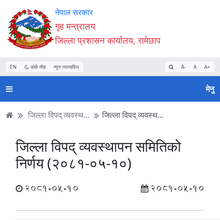
Accessibility
मुख्य
मुख्य
वेबसाइट
नेपाल सरकार
Mode
सामाग्री
नेभिगेसन
खोजमा
गृह मन्त्रालय
सुरु
पढ्नुहाेस्
पढ्नुहाेस्
जानुहोस्
जिल्ला प्रशासन कार्यालय, रामेछाप
गर्नुहोस्
EN
डार्क मोड
न्यून व्यान्डविथ
A-
A
A+
मेनु
जिल्ला विपद् व्यवस्थ...
जिल्ला विपद् व्यवस्थ...
जिल्ला विपद् व्यवस्थापन समितिको
निर्णय (२०८१-०५-१०)
2081-05-10
2081-05-10