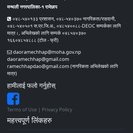
मन्थली नगरपालिका-१ रामेछाप
०४८-५४०१३३ प्रशासन, ०४८-५४०३७० नागरिकता/राहदानी,
०४८-५४०५०१ स.प्र.जि.अ., ०४८५४००८८-DEOC सम्पर्कका लागि
मात्र।, अभिलेखको लागि सम्पर्क ०४८५४०३७०
१६६०४८५४८८८ (टोल - फ्री)
daoramechhap@moha.gov.np
daoramechhap@gmail.com
ramechhapdao@gmail.com (नागरिकता अभिलेखको लागि
मात्र)
हामीलाई फलो गर्नुहोस्
Terms of Use
|
Privacy Policy
महत्त्वपूर्ण लिंकहरु