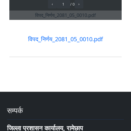
विपद_निर्णय_2081_05_0010.pdf
सम्पर्क
जिल्ला प्रशासन कार्यालय, रामेछाप