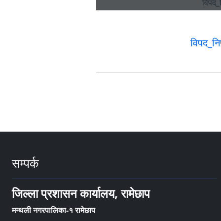
विपद_न
सम्पर्क
जिल्ला प्रशासन कार्यालय, रामेछाप
मन्थली नगरपालिका-१ रामेछाप