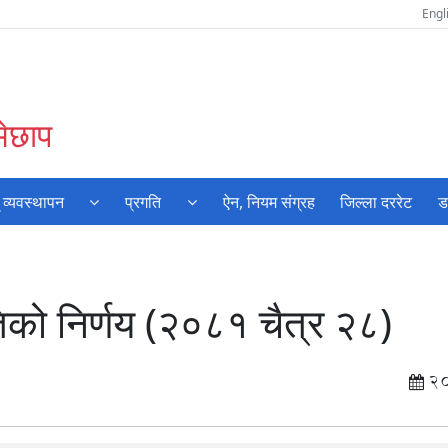
Engl
मेछाप
 व्यवस्थापन
प्रगति
ऐन, नियम संग्रह
जिल्ला दररेट
ड
तिको निर्णय (२०८१ चैत्र २८)
2