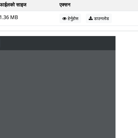
फाईलको साइज
एक्सन
1.36 MB
हेर्नुहोस
डाउनलोड