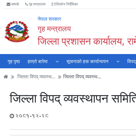
Accessibility
मुख्य
मुख्य
वेबसाइट
सम्पर्क
गृह मन्त्रालय
टेलिफोन निर्देशिका
Mode
सामाग्री
नेभिगेसन
खोजमा
सुरु
पढ्नुहाेस्
पढ्नुहाेस्
जानुहोस्
नेपाल सरकार
गर्नुहोस्
गृह मन्त्रालय
जिल्ला प्रशासन कार्यालय, रा
गृह पृष्ठ
हाम्रो बारेमा
सूचनाको हक कार्यान्वयन
विपद्
जिल्ला विपद् व्यवस्थ...
जिल्ला विपद् व्यवस्थ...
जिल्ला विपद् व्यवस्थापन समि
2081-12-28