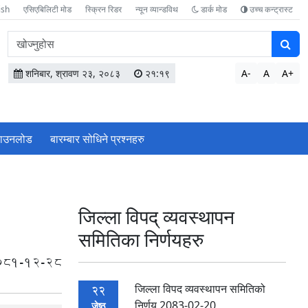
ish
एसिएबिलिटी मोड
स्क्रिन रिडर
न्यून व्यान्डविथ
डार्क मोड
उच्च कन्ट्रास्ट
वेबसाइटमा
सामग्री
खोज्नुहोस
शनिबार, श्रावण २३, २०८३
२१:१९
A-
A
A+
ाउनलोड
बारम्बार सोधिने प्रश्‍नहरु
जिल्ला विपद् व्यवस्थापन
समितिका निर्णयहरु
081-12-28
जिल्ला विपद व्यवस्थापन समितिको
22
निर्णय 2083-02-20
जेष्ठ