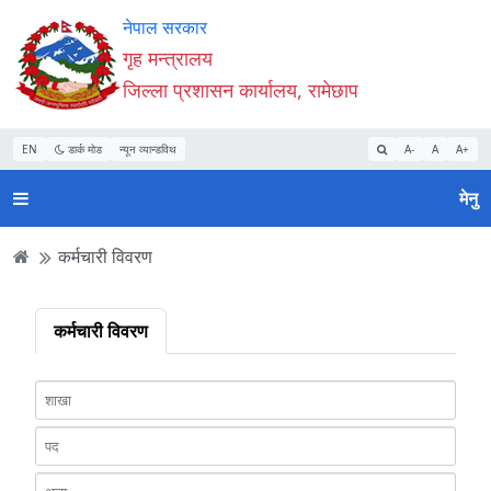
Accessibility
मुख्य
मुख्य
वेबसाइट
नेपाल सरकार
Mode
सामाग्री
नेभिगेसन
खोजमा
गृह मन्त्रालय
सुरु
पढ्नुहाेस्
पढ्नुहाेस्
जानुहोस्
जिल्ला प्रशासन कार्यालय, रामेछाप
गर्नुहोस्
EN
डार्क मोड
न्यून व्यान्डविथ
A-
A
A+
मेनु
कर्मचारी विवरण
कर्मचारी विवरण