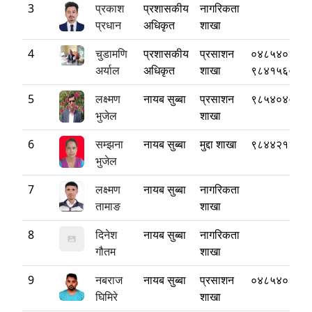
3
प्रकाश
प्रशासकीय
नागरिकता
प्रधान
अधिकृत
शाखा
4
चुडामणि
प्रशासकीय
प्रसाशन
०४८५४०३७०
अर्याल
अधिकृत
शाखा
९८४१५६०९९
5
लक्ष्मण
नायब सुब्बा
प्रसाशन
९८५४०४०१२
भुजेल
शाखा
6
सम्झना
नायब सुब्बा
मुद्दा शाखा
९८४४२१२५४
भुजेल
7
लक्ष्मण
नायब सुब्बा
नागरिकता
तामाङ
शाखा
8
दिनेश
नायब सुब्बा
नागरिकता
गौतम
शाखा
9
नबराज
नायब सुब्बा
प्रसाशन
०४८५४०१३३
घिमिरे
शाखा