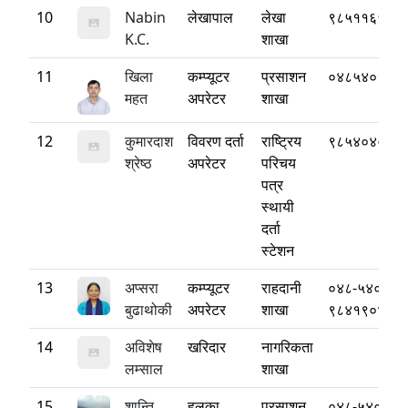
10
Nabin
लेखापाल
लेखा
९८५११६५५४
K.C.
शाखा
11
खिला
कम्प्यूटर
प्रसाशन
०४८५४०१३३
महत
अपरेटर
शाखा
12
कुमारदाश
विवरण दर्ता
राष्ट्रिय
९८५४०४००८
श्रेष्ठ
अपरेटर
परिचय
पत्र
स्थायी
दर्ता
स्टेशन
13
अप्सरा
कम्प्यूटर
राहदानी
०४८-५४०३७०
बुढाथोकी
अपरेटर
शाखा
९८४१९०४६३
14
अविशेष
खरिदार
नागरिकता
लम्साल
शाखा
15
शान्ति
हलुका
प्रसाशन
०४८-५४०३७०