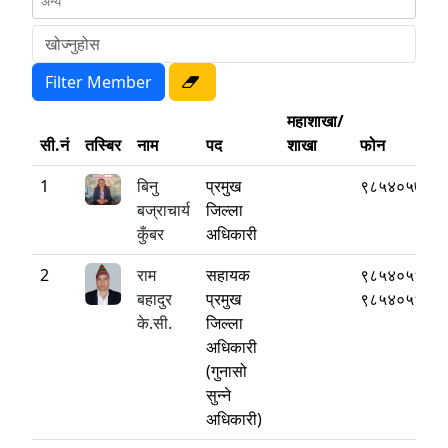
महाशाखा/
सी.नं
तस्बिर
नाम
पद
शाखा
फोन
1
बिनु
प्रमुख
९८५४०५७७७
बज्राचार्य
जिल्ला
कुँबर
अधिकारी
2
राम
सहायक
९८५४०५६६६
बहादुर
प्रमुख
९८५४०५६६६
के.सी.
जिल्ला
अधिकारी
(गुनासो
सुन्ने
अधिकारी)