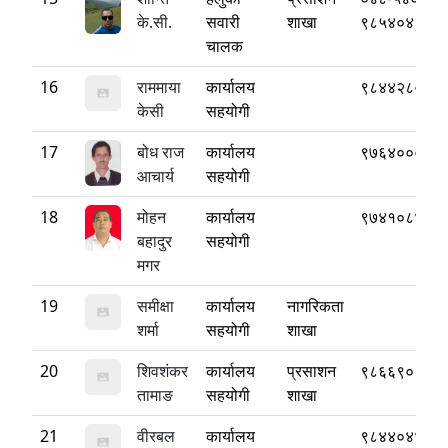
के.सी.
सवारी
शाखा
९८५४०४३७७
चालक
16
राममाया
कार्यालय
९८४४२८०३७
केसी
सहयोगी
17
बोध राज
कार्यालय
९७६४०००२४
आचार्य
सहयोगी
18
मोहन
कार्यालय
९७४१०८४७२
बहादुर
सहयोगी
मगर
19
समीक्षा
कार्यालय
नागरिकता
शर्मा
सहयोगी
शाखा
20
शिवशंकर
कार्यालय
प्रसाशन
९८६६९०९७७
तामाङ
सहयोगी
शाखा
21
वीरबल
कार्यालय
९८४४०४४३४