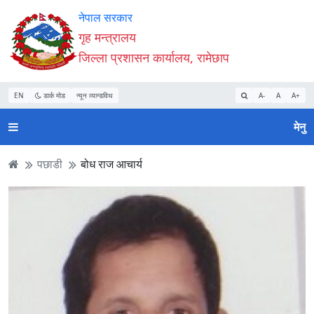
Accessibility
मुख्य
मुख्य
वेबसाइट
नेपाल सरकार
Mode
सामाग्री
नेभिगेसन
खोजमा
गृह मन्त्रालय
सुरु
पढ्नुहाेस्
पढ्नुहाेस्
जानुहोस्
जिल्ला प्रशासन कार्यालय, रामेछाप
गर्नुहोस्
EN
डार्क मोड
न्यून व्यान्डविथ
A-
A
A+
मेनु
पछाडी
बोध राज आचार्य