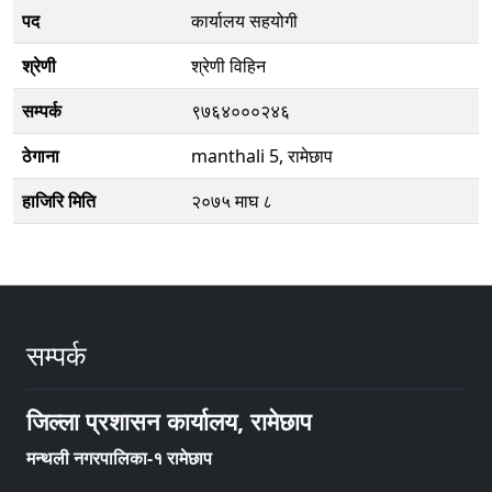
पद
कार्यालय सहयोगी
श्रेणी
श्रेणी विहिन
सम्पर्क
९७६४०००२४६
ठेगाना
manthali 5, रामेछाप
हाजिरि मिति
२०७५ माघ ८
सम्पर्क
जिल्ला प्रशासन कार्यालय, रामेछाप
मन्थली नगरपालिका-१ रामेछाप