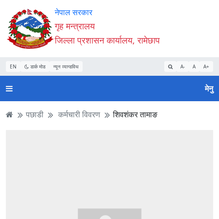
Accessibility
मुख्य
मुख्य
वेबसाइट
नेपाल सरकार
Mode
सामाग्री
नेभिगेसन
खोजमा
गृह मन्त्रालय
सुरु
पढ्नुहाेस्
पढ्नुहाेस्
जानुहोस्
जिल्ला प्रशासन कार्यालय, रामेछाप
गर्नुहोस्
EN
डार्क मोड
न्यून व्यान्डविथ
A-
A
A+
मेनु
पछाडी
कर्मचारी विवरण
शिवशंकर तामाङ