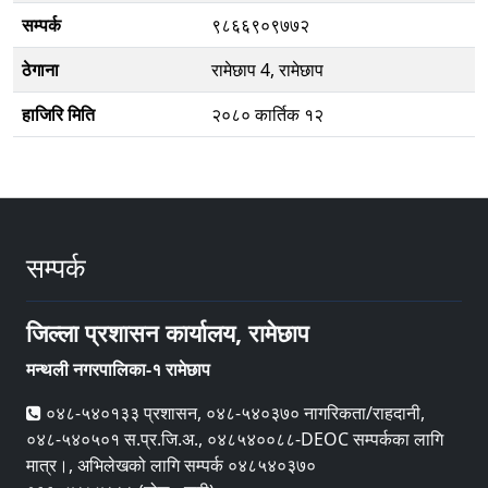
सम्पर्क
९८६६९०९७७२
ठेगाना
रामेछाप 4, रामेछाप
हाजिरि मिति
२०८० कार्तिक १२
सम्पर्क
जिल्ला प्रशासन कार्यालय, रामेछाप
मन्थली नगरपालिका-१ रामेछाप
०४८-५४०१३३ प्रशासन, ०४८-५४०३७० नागरिकता/राहदानी,
०४८-५४०५०१ स.प्र.जि.अ., ०४८५४००८८-DEOC सम्पर्कका लागि
मात्र।, अभिलेखको लागि सम्पर्क ०४८५४०३७०