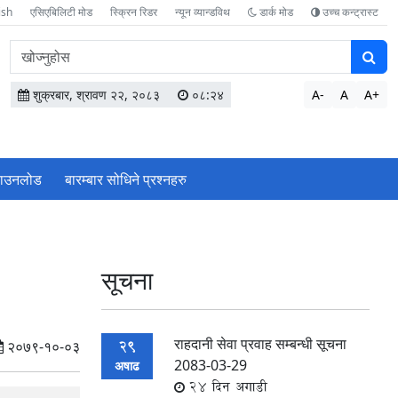
ish
एसिएबिलिटी मोड
स्क्रिन रिडर
न्यून व्यान्डविथ
डार्क मोड
उच्च कन्ट्रास्ट
वेबसाइटमा
सामग्री
खोज्नुहोस
शुक्रबार, श्रावण २२, २०८३
०८:२४
A-
A
A+
ाउनलोड
बारम्बार सोधिने प्रश्‍नहरु
सूचना
राहदानी सेवा प्रवाह सम्बन्धी सूचना
29
२०७९-१०-०३
2083-03-29
अषाढ
24 दिन अगाडी