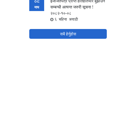
इजाजतपत्र प्राप्‍त हातहतियार बुझाउने
08
सम्बन्धी अत्यन्त जरुरी सूचना !
माघ
२०८२-१०-०८
6 महिना अगाडी
सबै हेर्नुहोस