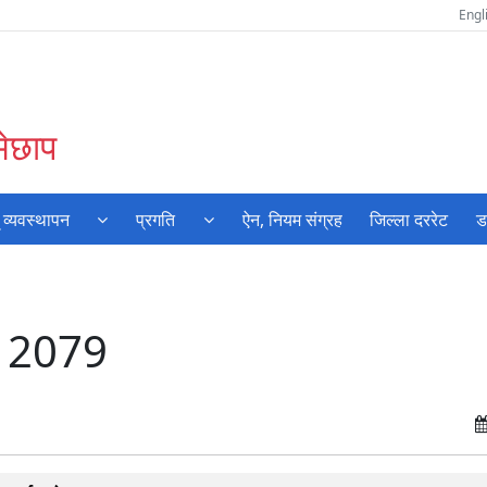
Engl
मेछाप
 व्यवस्थापन
प्रगति
ऐन, नियम संग्रह
जिल्ला दररेट
ड
ष) 2079