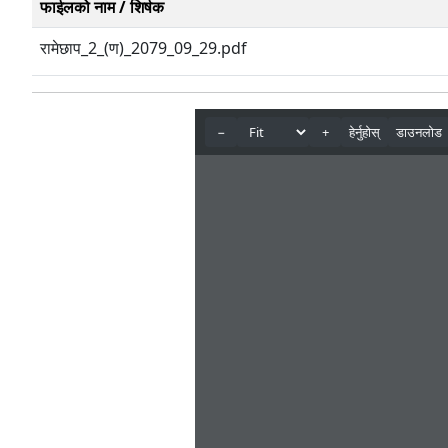
फाईलको नाम / शिर्षक
रामेछाप_2_(ण)_2079_09_29.pdf