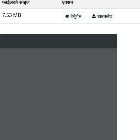
फाईलको साइज
एक्सन
7.53 MB
हेर्नुहोस
डाउनलोड