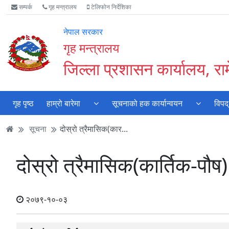
Accessibility
मुख्य
मुख्य
वेबसाइट
सम्पर्क
गृह मन्त्रालय
टेलिफोन निर्देशिका
Mode
सामाग्री
नेभिगेसन
खोजमा
सुरु
पढ्नुहाेस्
पढ्नुहाेस्
जानुहोस्
नेपाल सरकार
गर्नुहोस्
गृह मन्त्रालय
जिल्ला प्रशासन कार्यालय, रा
गृह पृष्ठ
हाम्रो बारेमा
सूचनाको हक कार्यान्वयन
विपद्
सूचना
दोस्रो त्रैमासिक(कार...
दोस्रो त्रैमासिक(कार्तिक-पौ
२०७९-१०-०३