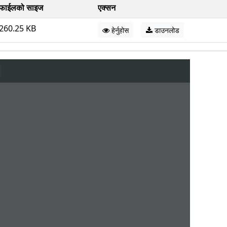
फाईलको साइज
एक्सन
260.25 KB
हेर्नुहोस
डाउनलोड