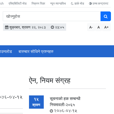
ish
एसिएबिलिटी मोड
स्क्रिन रिडर
न्यून व्यान्डविथ
डार्क मोड
उच्च कन्ट्रास्ट
वेबसाइटमा
सामग्री
खोज्नुहोस
शुक्रबार, श्रावण २२, २०८३
२३:०५
A-
A
A+
ाउनलोड
बारम्बार सोधिने प्रश्‍नहरु
ऐन, नियम संग्रह
076-04-15
सूचनाको हक सम्बन्धी
15
नियमावली-२०६५
श्रवण
2076-04-15