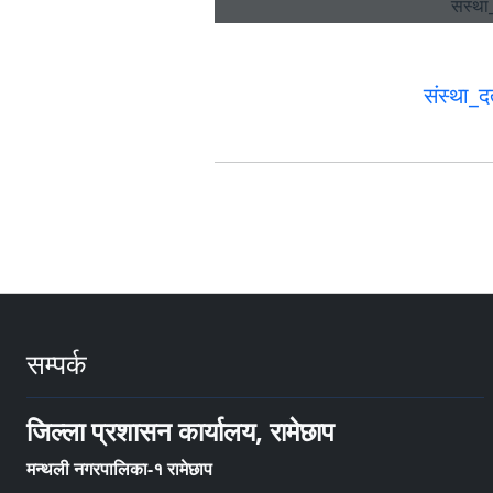
संस्था_
सम्पर्क
जिल्ला प्रशासन कार्यालय, रामेछाप
मन्थली नगरपालिका-१ रामेछाप