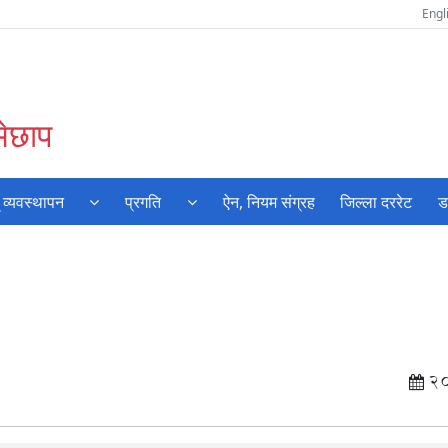
Engl
मेछाप
 व्यवस्थापन
प्रगति
ऐन, नियम संग्रह
जिल्ला दररेट
ड
2