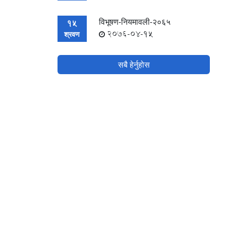
विभूषण-नियमावली-२०६५
15
2076-04-15
श्रवण
सबै हेर्नुहोस