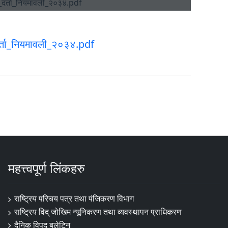
दर्ता_नियमावली_२०३४.pdf
महत्त्वपूर्ण लिंकहरु
राष्ट्रिय परिचय पत्र तथा पंजिकरण विभाग
राष्ट्रिय विद् जोखिम न्यूनिकरण तथा व्यवस्थापन प्राधिकरण
दैनिक विपद् बुलेटिन