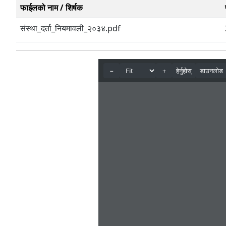
फाईलको नाम / शिर्षक
संस्था_दर्ता_नियमावली_२०३४.pdf