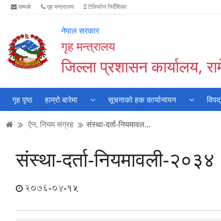
Accessibility
मुख्य
मुख्य
वेबसाइट
सम्पर्क
गृह मन्त्रालय
टेलिफोन निर्देशिका
Mode
सामाग्री
नेभिगेसन
खोजमा
सुरु
पढ्नुहाेस्
पढ्नुहाेस्
जानुहोस्
नेपाल सरकार
गर्नुहोस्
गृह मन्त्रालय
जिल्ला प्रशासन कार्यालय, रा
गृह पृष्ठ
हाम्रो बारेमा
सूचनाको हक कार्यान्वयन
विपद्
ऐन, नियम संग्रह
संस्था-दर्ता-नियमावल...
संस्था-दर्ता-नियमावली-२०३४
2076-04-15