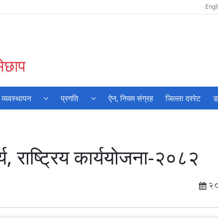
Engl
मेछाप
 व्यवस्थापन
प्रगति
ऐन, नियम संग्रह
जिल्ला दररेट
ड
्य, राष्ट्रिय कार्ययोजना-२०८२
2