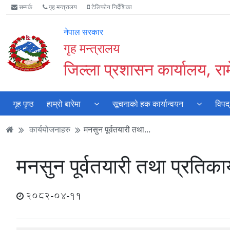
Accessibility
मुख्य
मुख्य
वेबसाइट
सम्पर्क
गृह मन्त्रालय
टेलिफोन निर्देशिका
Mode
सामाग्री
नेभिगेसन
खोजमा
सुरु
पढ्नुहाेस्
पढ्नुहाेस्
जानुहोस्
नेपाल सरकार
गर्नुहोस्
गृह मन्त्रालय
जिल्ला प्रशासन कार्यालय, रा
गृह पृष्ठ
हाम्रो बारेमा
सूचनाको हक कार्यान्वयन
विपद्
कार्ययोजनाहरु
मनसुन पूर्वतयारी तथा...
मनसुन पूर्वतयारी तथा प्रतिकार
2082-04-11