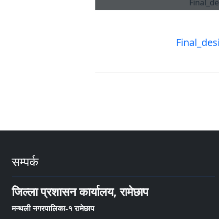
Final_de
सम्पर्क
जिल्ला प्रशासन कार्यालय, रामेछाप
मन्थली नगरपालिका-१ रामेछाप