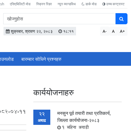
ish
एसिएबिलिटी मोड
स्क्रिन रिडर
न्यून व्यान्डविथ
डार्क मोड
उच्च कन्ट्रास्ट
वेबसाइटमा
सामग्री
खोज्नुहोस
शुक्रबार, श्रावण २२, २०८३
१८:११
A-
A
A+
ाउनलोड
बारम्बार सोधिने प्रश्‍नहरु
कार्ययोजनाहरु
082-04-11
मनसुन पूर्व तयारी तथा प्रतिकार्य,
22
जिल्ला कार्ययोजना-२०८३
अषाढ
1 महिना अगाडी