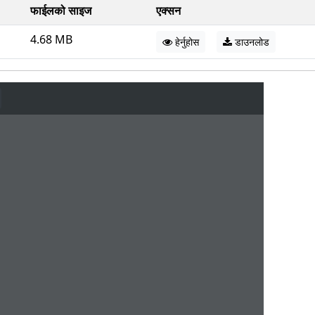
फाईलको साइज
एक्सन
4.68 MB
हेर्नुहोस
डाउनलोड