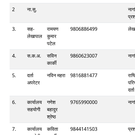
2
ना.सु.
नाग
प्र
3.
सह-
रामयण
9806886499
लेख
लेखापाल
कुमार
पटेल
4.
स.क.अ.
सविन
9860623007
नाग
कार्की
5.
दर्ता
नविन महरा
9816881477
राष्
अपरेटर
परि
दर्ता
6.
कार्यालय
गणेश
9765990000
नाग
सहयोगी
बहादुर
श्रेष्ठ
7.
कार्यालय
कविता
9844141503
प्र