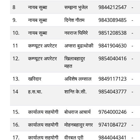
8
नायब सुब्बा
सम्झना भुजेल
9844212547
-
9.
नायब सुब्बा
दिनेश गौतम
9843089485
-
10.
नायब सुब्बा
नवराज घिमिरे
9851208538
-
11
कम्प्यूटर अपरेटर
अप्सरा बुढाथोकी
9841904630
-
12.
कम्प्यूटर अपरेटर
खिलाबहादुर
9854040416
-
महत
13.
खरिदार
अविशेष लम्साल
9849117123
-
14
ह.स.चा.
शान्ति के.सी.
9854043777
-
15.
कार्यालय सहयोगी
बोधराज आचार्य
9764000246
-
16.
कार्यालय सहयोगी
मोहनबहादुर मगर
9741084727
-
17.
कार्यालय सहयोगी
वीरबल पुरी
9844044341
-