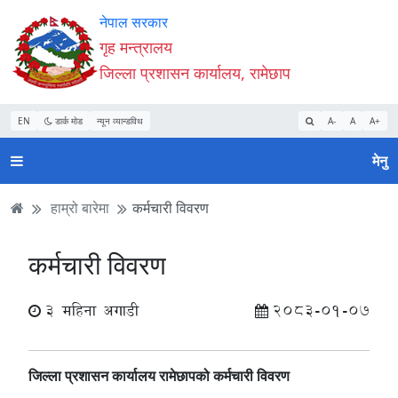
Accessibility
मुख्य
मुख्य
वेबसाइट
नेपाल सरकार
Mode
सामाग्री
नेभिगेसन
खोजमा
गृह मन्त्रालय
सुरु
पढ्नुहाेस्
पढ्नुहाेस्
जानुहोस्
जिल्ला प्रशासन कार्यालय, रामेछाप
गर्नुहोस्
EN
डार्क मोड
न्यून व्यान्डविथ
A-
A
A+
मेनु
हाम्रो बारेमा
कर्मचारी विवरण
कर्मचारी विवरण
3 महिना अगाडी
2083-01-07
जिल्ला प्रशासन कार्यालय रामेछापको कर्मचारी विवरण