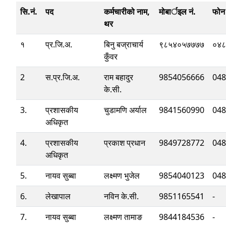
सि.नं.
पद
कर्मचारीको नाम,
मोबार्इल नं.
फोन 
थर
१
प्र.जि.अ.
बिनु बज्राचार्य
९८५४०५७७७७
०४८
कुँवर
2
स.प्र.जि.अ.
राम बहादुर
9854056666
048
के.सी.
3.
प्रशासकीय
चुडामणि अर्याल
9841560990
048
अधिकृत
4.
प्रशासकीय
प्रकाश प्रधान
9849728772
048
अधिकृत
5.
नायव सुब्बा
लक्ष्मण भुजेल
9854040123
048
6.
लेखापाल
नविन के.सी.
9851165541
-
7.
नायव सुब्बा
लक्ष्मण तामाङ
9844184536
-