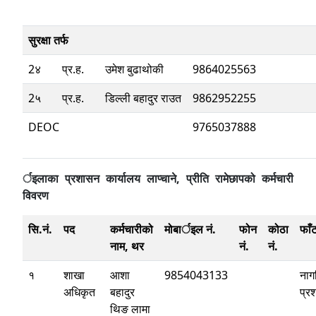
सुरक्षा तर्फ
2४
प्र.ह.
उमेश बुढाथोकी
9864025563
2५
प्र.ह.
डिल्ली बहादुर राउत
9862952255
DEOC
9765037888
र्इलाका प्रशासन कार्यालय लाप्चाने, प्रीति रामेछापको कर्मचारी
विवरण
सि.नं.
पद
कर्मचारीको
मोबार्इल नं.
फोन
कोठा
फाँ
नाम, थर
नं.
नं.
१
शाखा
आशा
9854043133
नाग
अधिकृत
बहादुर
प्र
थिङ लामा