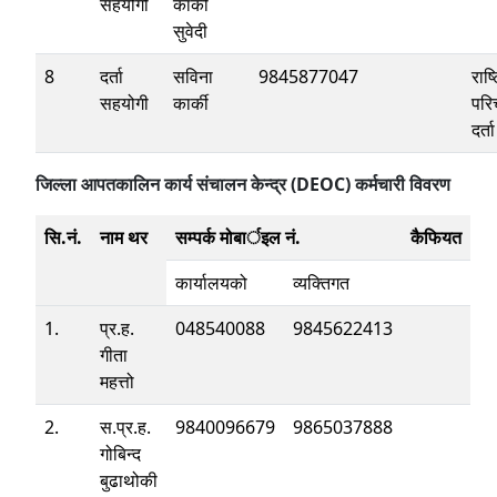
सहयोगी
कार्की
सुवेदी
8
दर्ता
सविना
9845877047
राष्
सहयोगी
कार्की
परि
दर्ता
जिल्ला आपतकालिन कार्य संचालन केन्द्र (DEOC) कर्मचारी विवरण
सि.नं.
नाम थर
सम्पर्क मोबार्इल नं.
कैफियत
कार्यालयको
व्यक्तिगत
1.
प्र.ह.
048540088
9845622413
गीता
महत्तो
2.
स.प्र.ह.
9840096679
9865037888
गोबिन्द
बुढाथोकी