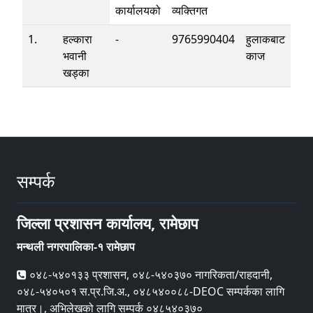
कार्यालयको
व्यक्तिगत
1.
हल्कारा
-
9765990404
हुलाकबाट
भवानी
काज
खड्का
सम्पर्क
जिल्ला प्रशासन कार्यालय, रामेछाप
मन्थली नगरपालिका-१ रामेछाप
०४८-५४०१३३ प्रशासन, ०४८-५४०३७० नागरिकता/राहदानी,
०४८-५४०५०१ स.प्र.जि.अ., ०४८५४००८८-DEOC सम्पर्कका लागि
मात्र।, अभिलेखको लागि सम्पर्क ०४८५४०३७०