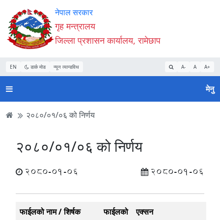
Accessibility
मुख्य
मुख्य
वेबसाइट
नेपाल सरकार
Mode
सामाग्री
नेभिगेसन
खोजमा
गृह मन्त्रालय
सुरु
पढ्नुहाेस्
पढ्नुहाेस्
जानुहोस्
जिल्ला प्रशासन कार्यालय, रामेछाप
गर्नुहोस्
EN
डार्क मोड
न्यून व्यान्डविथ
A-
A
A+
मेनु
२०८०/०१/०६ को निर्णय
२०८०/०१/०६ को निर्णय
2080-01-06
2080-01-06
फाईलको नाम / शिर्षक
फाईलको
एक्सन