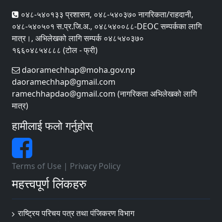
०४८-५४०१३३ प्रशासन, ०४८-५४०३७० नागरिकता/राहदानी,
०४८-५४०५०१ स.प्र.जि.अ., ०४८५४००८८-DEOC सम्पर्कका लागि
मात्र।, अभिलेखको लागि सम्पर्क ०४८५४०३७०
१६६०४८५४८८८ (टोल - फ्री)
daoramechhap@moha.gov.np
daoramechhap@gmail.com
ramechhapdao@gmail.com (नागरिकता अभिलेखको लागि
मात्र)
हामीलाई फलो गर्नुहोस्
Terms of Use
|
Privacy Policy
महत्त्वपूर्ण लिंकहरु
राष्ट्रिय परिचय पत्र तथा पंजिकरण विभाग