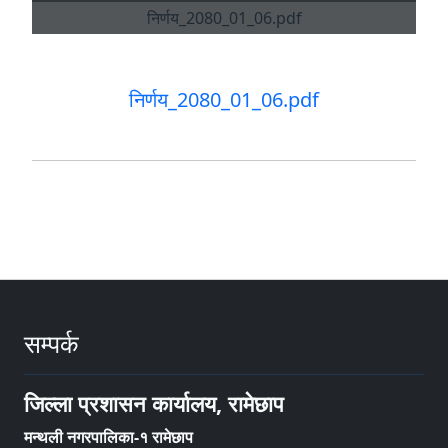
निर्णय_2080_01_06.pdf
सम्पर्क
जिल्ला प्रशासन कार्यालय, रामेछाप
मन्थली नगरपालिका-१ रामेछाप