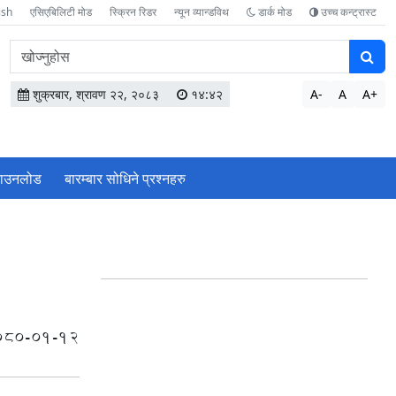
ish
एसिएबिलिटी मोड
स्क्रिन रिडर
न्यून व्यान्डविथ
डार्क मोड
उच्च कन्ट्रास्ट
वेबसाइटमा
सामग्री
खोज्नुहोस
शुक्रबार, श्रावण २२, २०८३
१४:४२
A-
A
A+
ाउनलोड
बारम्बार सोधिने प्रश्‍नहरु
080-01-12