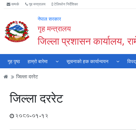
Accessibility
मुख्य
मुख्य
वेबसाइट
सम्पर्क
गृह मन्त्रालय
टेलिफोन निर्देशिका
Mode
सामाग्री
नेभिगेसन
खोजमा
सुरु
पढ्नुहाेस्
पढ्नुहाेस्
जानुहोस्
नेपाल सरकार
गर्नुहोस्
गृह मन्त्रालय
जिल्ला प्रशासन कार्यालय, रा
गृह पृष्ठ
हाम्रो बारेमा
सूचनाको हक कार्यान्वयन
विपद्
जिल्ला दररेट
जिल्ला दररेट
2080-01-12