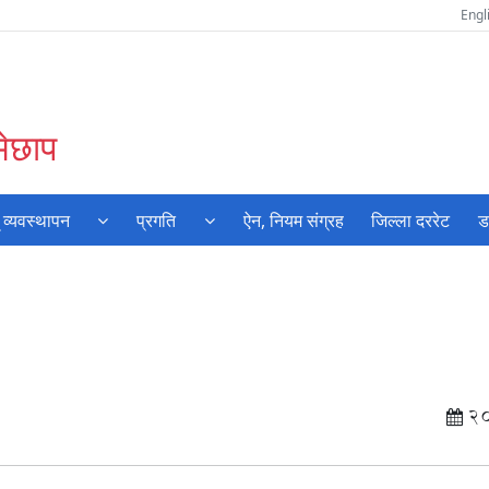
Engl
मेछाप
 व्यवस्थापन
प्रगति
ऐन, नियम संग्रह
जिल्ला दररेट
ड
2