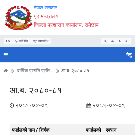
Accessibility
मुख्य
मुख्य
वेबसाइट
नेपाल सरकार
Mode
सामाग्री
नेभिगेसन
खोजमा
गृह मन्त्रालय
सुरु
पढ्नुहाेस्
पढ्नुहाेस्
जानुहोस्
जिल्ला प्रशासन कार्यालय, रामेछाप
गर्नुहोस्
EN
डार्क मोड
न्यून व्यान्डविथ
A-
A
A+
मेनु
बार्षिक प्रगति प्रति...
आ.ब. २०८०-८१
आ.ब. २०८०-८१
2081-04-09
2081-04-09
फाईलको नाम / शिर्षक
फाईलको
एक्सन