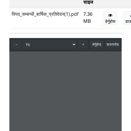
साइज
विपद_सम्बन्धी_बार्षिक_प्रतिवेदन(1).pdf
7.36
MB
हेर्नुहोस
डा