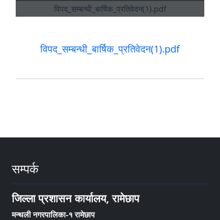
विपद_सम्बन्धी_बार्षिक_प्रतिवेदन(1).pdf
सम्पर्क
जिल्ला प्रशासन कार्यालय, रामेछाप
मन्थली नगरपालिका-१ रामेछाप