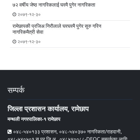
७२ वर्षीय जेष्ठ नागरिकलाई घरमै पुगेर नागरिकता
२०७९-१२-३०
रामेछापकी प्रजिअ निरौलाले घरघरमै पुगेर सुरु गरिन
नागरिकमैत्री सेवा
२०७९-१२-३०
सम्पर्क
जिल्ला प्रशासन कार्यालय, रामेछाप
मन्थली नगरपालिका-१ रामेछाप
०४८-५४०१३३ प्रशासन, ०४८-५४०३७० नागरिकता/राहदानी,
०४८-५४०५०१ स.प्र.जि.अ., ०४८५४००८८-DEOC सम्पर्कका लागि