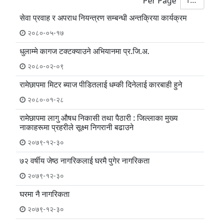
10
Per Page
सेवा प्रवाह र अपराध नियन्त्रण सम्बन्धी अन्तक्रिया कार्यक्रम
२०८०-०५-१७
धुलाम्मे कागज टक्टक्याउने अभियानमा प्र‍.जि.अ.
२०८०-०२-०९
रामेछापमा मिटर ब्याज पीडितलाई धम्की दिनेलाई कारबाही हुने
२०८०-०१-२८
रामेछापमा लागु औषध निकासी तथा पैठारी : जिल्लाका मुख्य
नाकाहरूमा प्रहरीले सूक्ष्म निगरानी बढाउने
२०७९-१२-३०
७२ वर्षीय जेष्ठ नागरिकलाई घरमै पुगेर नागरिकता
२०७९-१२-३०
घरमा नै नागरिकता
२०७९-१२-३०