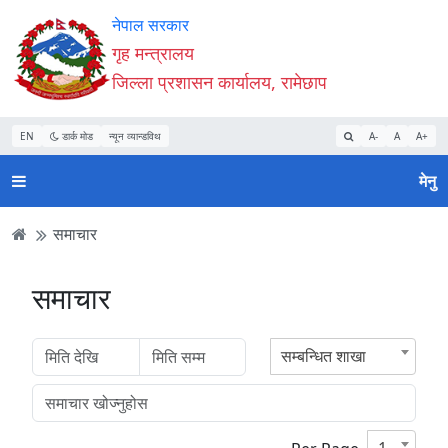
Accessibility
मुख्य
मुख्य
वेबसाइट
नेपाल सरकार
Mode
सामाग्री
नेभिगेसन
खोजमा
गृह मन्त्रालय
सुरु
पढ्नुहाेस्
पढ्नुहाेस्
जानुहोस्
जिल्ला प्रशासन कार्यालय, रामेछाप
गर्नुहोस्
EN
डार्क मोड
न्यून व्यान्डविथ
A-
A
A+
मेनु
समाचार
समाचार
सम्बन्धित शाखा