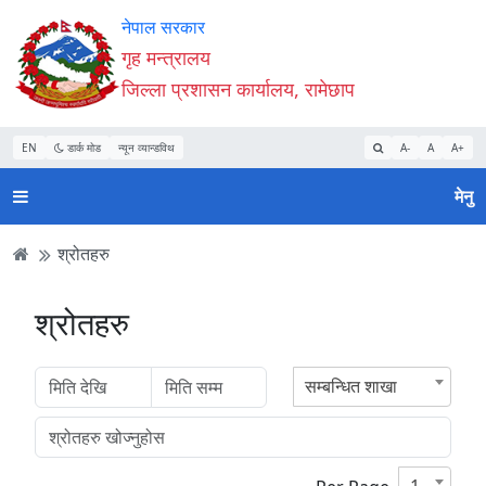
Accessibility
मुख्य
मुख्य
वेबसाइट
नेपाल सरकार
Mode
सामाग्री
नेभिगेसन
खोजमा
गृह मन्त्रालय
सुरु
पढ्नुहाेस्
पढ्नुहाेस्
जानुहोस्
जिल्ला प्रशासन कार्यालय, रामेछाप
गर्नुहोस्
EN
डार्क मोड
न्यून व्यान्डविथ
A-
A
A+
मेनु
श्रोतहरु
श्रोतहरु
सम्बन्धित शाखा