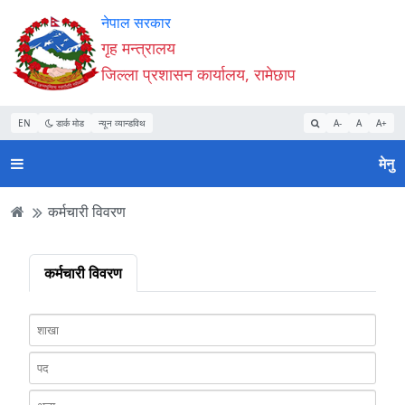
Accessibility
मुख्य
मुख्य
वेबसाइट
नेपाल सरकार
Mode
सामाग्री
नेभिगेसन
खोजमा
गृह मन्त्रालय
सुरु
पढ्नुहाेस्
पढ्नुहाेस्
जानुहोस्
जिल्ला प्रशासन कार्यालय, रामेछाप
गर्नुहोस्
EN
डार्क मोड
न्यून व्यान्डविथ
A-
A
A+
मेनु
कर्मचारी विवरण
कर्मचारी विवरण