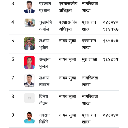
3
प्रकाश
प्रशासकीय
नागरिकता
प्रधान
अधिकृत
शाखा
4
चुडामणि
प्रशासकीय
प्रसाशन
०४८५४०३७०
अर्याल
अधिकृत
शाखा
९८४१५६०९९
5
लक्ष्मण
नायब सुब्बा
प्रसाशन
९८५४०४०१२
भुजेल
शाखा
6
सम्झना
नायब सुब्बा
मुद्दा शाखा
९८४४२१२५४
भुजेल
7
लक्ष्मण
नायब सुब्बा
नागरिकता
तामाङ
शाखा
8
दिनेश
नायब सुब्बा
नागरिकता
गौतम
शाखा
9
नबराज
नायब सुब्बा
प्रसाशन
०४८५४०१३३
घिमिरे
शाखा