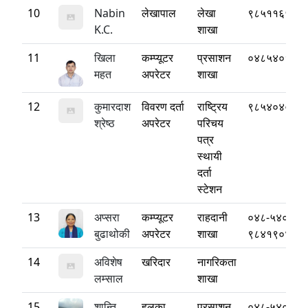
10
Nabin
लेखापाल
लेखा
९८५११६५५४
K.C.
शाखा
11
खिला
कम्प्यूटर
प्रसाशन
०४८५४०१३३
महत
अपरेटर
शाखा
12
कुमारदाश
विवरण दर्ता
राष्ट्रिय
९८५४०४००८
श्रेष्ठ
अपरेटर
परिचय
पत्र
स्थायी
दर्ता
स्टेशन
13
अप्सरा
कम्प्यूटर
राहदानी
०४८-५४०३७०
बुढाथोकी
अपरेटर
शाखा
९८४१९०४६३
14
अविशेष
खरिदार
नागरिकता
लम्साल
शाखा
15
शान्ति
हलुका
प्रसाशन
०४८-५४०३७०