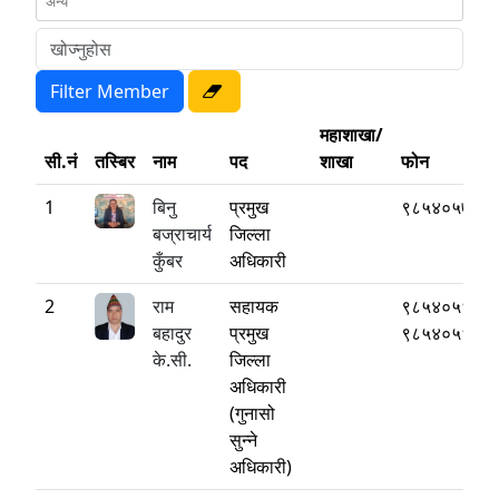
महाशाखा/
सी.नं
तस्बिर
नाम
पद
शाखा
फोन
1
बिनु
प्रमुख
९८५४०५७७७
बज्राचार्य
जिल्ला
कुँबर
अधिकारी
2
राम
सहायक
९८५४०५६६६
बहादुर
प्रमुख
९८५४०५६६६
के.सी.
जिल्ला
अधिकारी
(गुनासो
सुन्ने
अधिकारी)