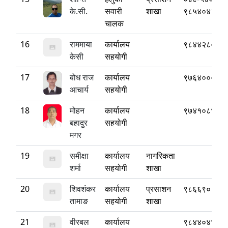
के.सी.
सवारी
शाखा
९८५४०४३७७
चालक
16
राममाया
कार्यालय
९८४४२८०३७
केसी
सहयोगी
17
बोध राज
कार्यालय
९७६४०००२४
आचार्य
सहयोगी
18
मोहन
कार्यालय
९७४१०८४७२
बहादुर
सहयोगी
मगर
19
समीक्षा
कार्यालय
नागरिकता
शर्मा
सहयोगी
शाखा
20
शिवशंकर
कार्यालय
प्रसाशन
९८६६९०९७७
तामाङ
सहयोगी
शाखा
21
वीरबल
कार्यालय
९८४४०४४३४