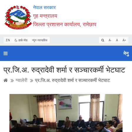
Accessibility
मुख्य
मुख्य
वेबसाइट
नेपाल सरकार
Mode
सामाग्री
नेभिगेसन
खोजमा
गृह मन्त्रालय
सुरु
पढ्नुहाेस्
पढ्नुहाेस्
जानुहोस्
जिल्ला प्रशासन कार्यालय, रामेछाप
गर्नुहोस्
EN
डार्क मोड
न्यून व्यान्डविथ
A-
A
A+
मेनु
प्र.जि.अ. रुद्रादेवी शर्मा र सञ्चारकर्मी भेटघाट
ग्यालेरी
प्र.जि.अ. रुद्रादेवी शर्मा र सञ्चारकर्मी भेटघाट