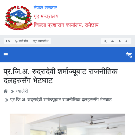
Accessibility
मुख्य
मुख्य
वेबसाइट
नेपाल सरकार
Mode
सामाग्री
नेभिगेसन
खोजमा
गृह मन्त्रालय
सुरु
पढ्नुहाेस्
पढ्नुहाेस्
जानुहोस्
जिल्ला प्रशासन कार्यालय, रामेछाप
गर्नुहोस्
EN
डार्क मोड
न्यून व्यान्डविथ
A-
A
A+
मेनु
प्र.जि.अ. रुद्रादेवी शर्माज्यूबाट राजनीतिक
दलहरुसँग भेटघाट
ग्यालेरी
प्र.जि.अ. रुद्रादेवी शर्माज्यूबाट राजनीतिक दलहरुसँग भेटघाट