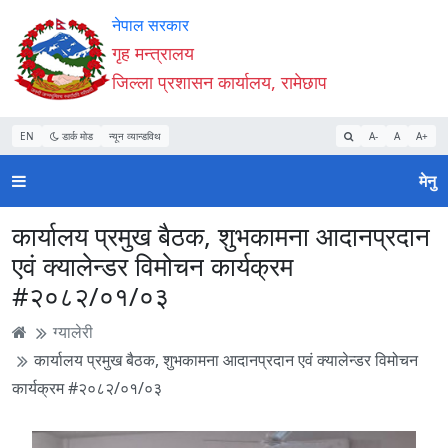
Accessibility
मुख्य
मुख्य
वेबसाइट
नेपाल सरकार
Mode
सामाग्री
नेभिगेसन
खोजमा
गृह मन्त्रालय
सुरु
पढ्नुहाेस्
पढ्नुहाेस्
जानुहोस्
जिल्ला प्रशासन कार्यालय, रामेछाप
गर्नुहोस्
EN
डार्क मोड
न्यून व्यान्डविथ
A-
A
A+
मेनु
कार्यालय प्रमुख बैठक, शुभकामना आदानप्रदान
एवं क्यालेन्डर विमोचन कार्यक्रम
#२०८२/०१/०३
ग्यालेरी
कार्यालय प्रमुख बैठक, शुभकामना आदानप्रदान एवं क्यालेन्डर विमोचन
कार्यक्रम #२०८२/०१/०३