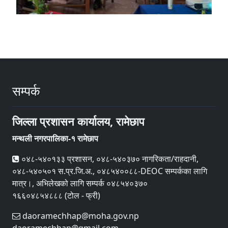
सम्पर्क
जिल्ला प्रशासन कार्यालय, रामेछाप
मन्थली नगरपालिका-१ रामेछाप
०४८-५४०१३३ प्रशासन, ०४८-५४०३७० नागरिकता/राहदानी,
०४८-५४०५०१ स.प्र.जि.अ., ०४८५४००८८-DEOC सम्पर्कका लागि
मात्र।, अभिलेखको लागि सम्पर्क ०४८५४०३७०
१६६०४८५४८८८ (टोल - फ्री)
daoramechhap@moha.gov.np
daoramechhap@gmail.com